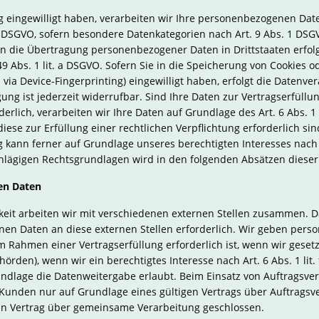
g eingewilligt haben, verarbeiten wir Ihre personenbezogenen Date
t. a DSGVO, sofern besondere Datenkategorien nach Art. 9 Abs. 1 DSG
 in die Übertragung personenbezogener Daten in Drittstaaten erfol
 Abs. 1 lit. a DSGVO. Sofern Sie in die Speicherung von Cookies od
. via Device-Fingerprinting) eingewilligt haben, erfolgt die Datenv
igung ist jederzeit widerrufbar. Sind Ihre Daten zur Vertragserfül
rlich, verarbeiten wir Ihre Daten auf Grundlage des Art. 6 Abs. 1
diese zur Erfüllung einer rechtlichen Verpflichtung erforderlich si
g kann ferner auf Grundlage unseres berechtigten Interesses nach Ar
schlägigen Rechtsgrundlagen wird in den folgenden Absätzen dieser
en Daten
eit arbeiten wir mit verschiedenen externen Stellen zusammen. Dab
en Daten an diese externen Stellen erforderlich. Wir geben per
m Rahmen einer Vertragserfüllung erforderlich ist, wenn wir gesetzli
rden), wenn wir ein berechtigtes Interesse nach Art. 6 Abs. 1 li
ndlage die Datenweitergabe erlaubt. Beim Einsatz von Auftragsve
nden nur auf Grundlage eines gültigen Vertrags über Auftragsver
n Vertrag über gemeinsame Verarbeitung geschlossen.