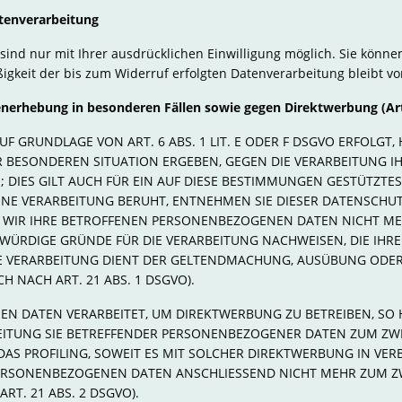
atenverarbeitung
ind nur mit Ihrer ausdrücklichen Einwilligung möglich. Sie können 
ßigkeit der bis zum Widerruf erfolgten Datenverarbeitung bleibt v
enerhebung in besonderen Fällen sowie gegen Direktwerbung (Ar
 GRUNDLAGE VON ART. 6 ABS. 1 LIT. E ODER F DSGVO ERFOLGT, H
ER BESONDEREN SITUATION ERGEBEN, GEGEN DIE VERARBEITUNG
DIES GILT AUCH FÜR EIN AUF DIESE BESTIMMUNGEN GESTÜTZTES P
INE VERARBEITUNG BERUHT, ENTNEHMEN SIE DIESER DATENSCHU
WIR IHRE BETROFFENEN PERSONENBEZOGENEN DATEN NICHT MEHR
ÜRDIGE GRÜNDE FÜR DIE VERARBEITUNG NACHWEISEN, DIE IHRE
IE VERARBEITUNG DIENT DER GELTENDMACHUNG, AUSÜBUNG ODER
 NACH ART. 21 ABS. 1 DSGVO).
 DATEN VERARBEITET, UM DIREKTWERBUNG ZU BETREIBEN, SO HA
EITUNG SIE BETREFFENDER PERSONENBEZOGENER DATEN ZUM Z
 DAS PROFILING, SOWEIT ES MIT SOLCHER DIREKTWERBUNG IN VE
PERSONENBEZOGENEN DATEN ANSCHLIESSEND NICHT MEHR ZUM 
T. 21 ABS. 2 DSGVO).